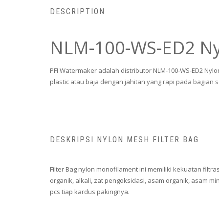
DESCRIPTION
NLM-100-WS-ED2 Nyl
PFI Watermaker adalah distributor NLM-100-WS-ED2 Nylon 
plastic atau baja dengan jahitan yang rapi pada bagia
DESKRIPSI NYLON MESH FILTER BAG
Filter Bag nylon monofilament ini memiliki kekuatan filtra
organik, alkali, zat pengoksidasi, asam organik, asam m
pcs tiap kardus pakingnya.