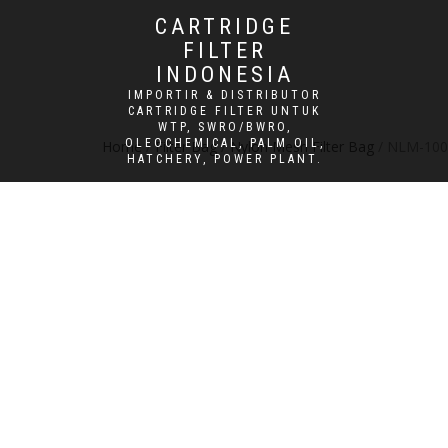
CARTRIDGE
FILTER
INDONESIA
IMPORTIR & DISTRIBUTOR
CARTRIDGE FILTER UNTUK
WTP, SWRO/BWRO,
OLEOCHEMICAL, PALM OIL,
Home
/
Filter Bag
/
Nylon Mesh Filter Bag
/ NLM-100-
HATCHERY, POWER PLANT.