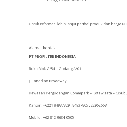
Untuk informasi lebih lanjut perihal produk dan harga N
Alamat kontak
PT PROFILTER INDONESIA
Ruko Blok G/54 – Gudang A/01
Jl.Canadian Broadway
Kawasan Pergudangan Commpark – Kotawisata – Cibub
Kantor : +6221 84937329 , 84937805 , 22962668
Mobile : +62 812-9634-0505