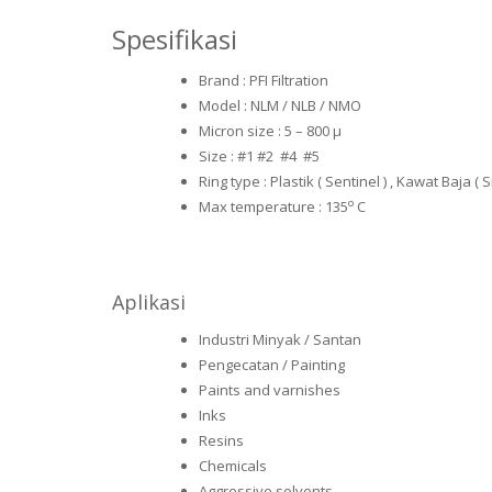
Spesifikasi
Brand : PFI Filtration
Model : NLM / NLB / NMO
Micron size : 5 – 800 µ
Size : #1 #2 #4 #5
Ring type : Plastik ( Sentinel ) , Kawat Baja ( 
o
Max temperature : 135
C
Aplikasi
Industri Minyak / Santan
Pengecatan / Painting
Paints and varnishes
Inks
Resins
Chemicals
Aggressive solvents