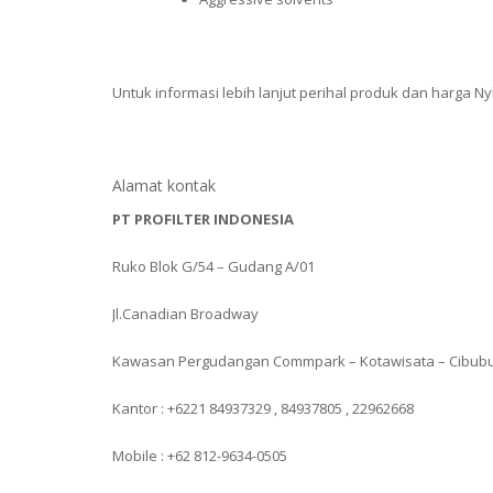
Untuk informasi lebih lanjut perihal produk dan harga Ny
Alamat kontak
PT PROFILTER INDONESIA
Ruko Blok G/54 – Gudang A/01
Jl.Canadian Broadway
Kawasan Pergudangan Commpark – Kotawisata – Cibub
Kantor : +6221 84937329 , 84937805 , 22962668
Mobile : +62 812-9634-0505