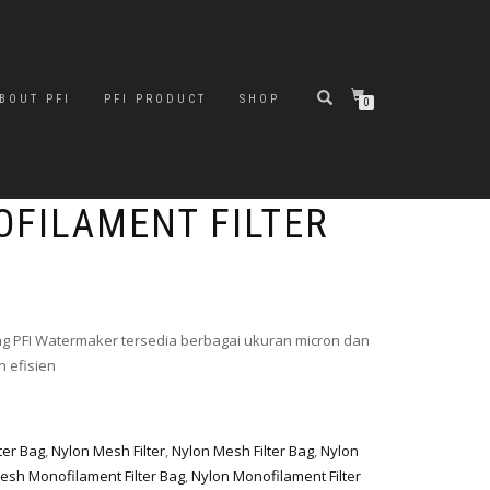
BOUT PFI
PFI PRODUCT
SHOP
0
FILAMENT FILTER
ag PFI Watermaker tersedia berbagai ukuran micron dan
n efisien
lter Bag
,
Nylon Mesh Filter
,
Nylon Mesh Filter Bag
,
Nylon
esh Monofilament Filter Bag
,
Nylon Monofilament Filter