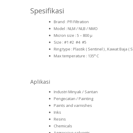
Spesifikasi
Brand : PFI Filtration
Model : NLM / NLB / NMO
Micron size : 5 – 800 µ
Size : #1 #2 #4 #5
Ring type : Plastik ( Sentinel ) , Kawat Baja ( 
o
Max temperature : 135
C
Aplikasi
Industri Minyak / Santan
Pengecatan / Painting
Paints and varnishes
Inks
Resins
Chemicals
Aggressive solvents