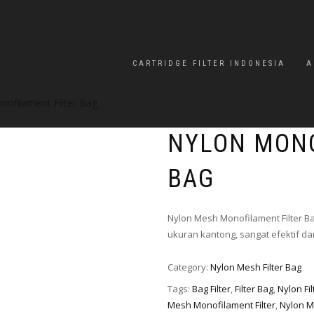
CARTRIDGE FILTER INDONESIA
A
nofilament Filter Bag
NYLON MONO
BAG
Nylon Mesh Monofilament Filter B
ukuran kantong, sangat efektif da
Category:
Nylon Mesh Filter Bag
Tags:
Bag Filter
,
Filter Bag
,
Nylon Fi
Mesh Monofilament Filter
,
Nylon M