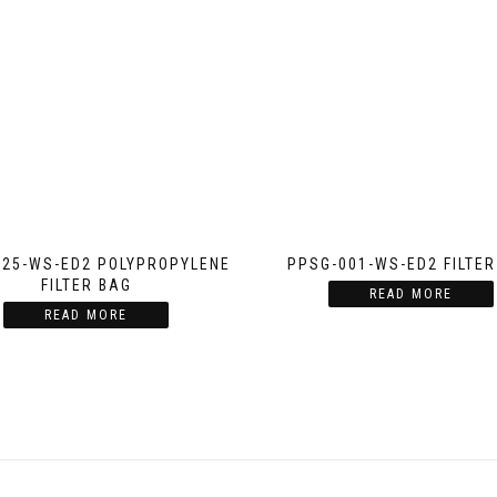
125-WS-ED2 POLYPROPYLENE
PPSG-001-WS-ED2 FILTER
FILTER BAG
READ MORE
READ MORE