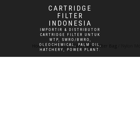
CARTRIDGE
FILTER
INDONESIA
IMPORTIR & DISTRIBUTOR
CARTRIDGE FILTER UNTUK
WTP, SWRO/BWRO,
OLEOCHEMICAL, PALM OIL,
Home
/
Filter Bag
/
Nylon Mesh Filter Bag
/ Nylon Mo
HATCHERY, POWER PLANT.