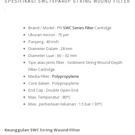
SPESIFIKASI SWC75PA40P STRING WOUND FILTER
:
Brand / Model : PFI
SWC Series Filter
Cartridge
Ukuran micron : 75 μm
Panjang : 40 inch
Diameter Dalam : 28 mm
Diameter Luar : 60 – 62 mm
Tipe atau jenis filter : Sediment String Wound Depth
Filter Cartridge
Media Filter :
Polypropylene
Core dalam : Polypropylene
End Cap : Double Open End
Max. Temperatur : 80°C
Max. perbedaan tekanan : 1.5 bar / 30°C
Keunggulan SWC String Wound Filter