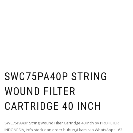
SWC75PA40P STRING
WOUND FILTER
CARTRIDGE 40 INCH
SWC75PA40P String Wound Filter Cartridge 40 Inch by PROFILTER
INDONESIA, info stock dan order hubungi kami via WhatsApp : +62