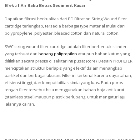
Efektif Air Baku Bebas Sediment Kasar
Dapatkan filtrasi berkualitas dari PFI Filtration String Wound filter
cartridge terlengkap, tersedia berbagai type material mulai dari
polypropylene, polyester, bleaced cotton dan natural cotton.
SWC string wound filter cartridge adalah filter berbentuk silinder
yang terbuat dari
benang polipropilen
ataupun bahan katun yang
dililitkan secara presisi di sekitar inti pusat (core). Desain PROFILTER
menciptakan struktur berlapis yang efektif dalam menangkap
partikel dari berbagai ukuran. Filter ini terkenal karena daya tahan,
efisiensi tinggi, dan kompatibilitas kimia yang luas. Pada poros
tengah filter tersebut bisa menggunakan bahan baja anti karat
(stainless steel) maupun plastik berlubang, untuk mengatur laju
jalannya cairan.