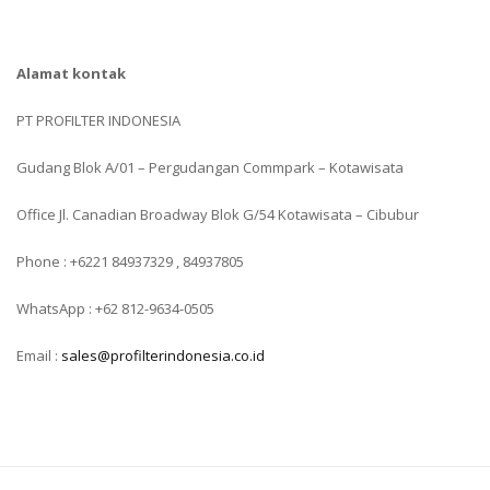
Alamat kontak
PT PROFILTER INDONESIA
Gudang Blok A/01 – Pergudangan Commpark – Kotawisata
Office Jl. Canadian Broadway Blok G/54 Kotawisata – Cibubur
Phone : +6221 84937329 , 84937805
WhatsApp : +62 812-9634-0505
Email :
sales@profilterindonesia.co.id