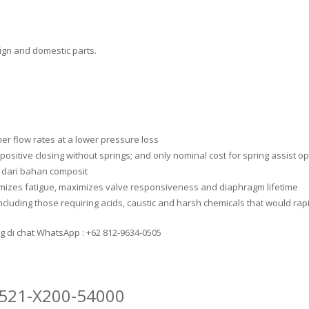
eign and domestic parts.
her flow rates at a lower pressure loss
ositive closing without springs; and only nominal cost for spring assist o
 dari bahan composit
mizes fatigue, maximizes valve responsiveness and diaphragm lifetime
ncluding those requiring acids, caustic and harsh chemicals that would rap
g di chat WhatsApp : +62 812-9634-0505
K521-X200-54000