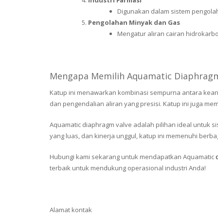
Industri Farmasi
Digunakan dalam sistem pengolaha
Pengolahan Minyak dan Gas
Mengatur aliran cairan hidrokarbo
Mengapa Memilih Aquamatic Diaphragm
Katup ini menawarkan kombinasi sempurna antara keandala
dan pengendalian aliran yang presisi. Katup ini juga m
Aquamatic diaphragm valve adalah pilihan ideal untuk s
yang luas, dan kinerja unggul, katup ini memenuhi berba
Hubungi kami sekarang untuk mendapatkan Aquamatic
terbaik untuk mendukung operasional industri Anda!
Alamat kontak