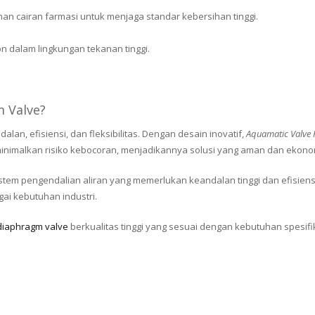
n cairan farmasi untuk menjaga standar kebersihan tinggi.
n dalam lingkungan tekanan tinggi.
 Valve?
n, efisiensi, dan fleksibilitas. Dengan desain inovatif,
Aquamatic Valve
eminimalkan risiko kebocoran, menjadikannya solusi yang aman dan ekono
istem pengendalian aliran yang memerlukan keandalan tinggi dan efisiens
gai kebutuhan industri.
diaphragm valve
berkualitas tinggi yang sesuai dengan kebutuhan spesifi