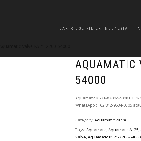
CARTRIDGE FILTER INDONESIA
A
Aquamatic Valve K521-X200-54000
AQUAMATIC 
54000
Aquamatic K521-X200-54000 PT PRO
WhatsApp : +62 812-9634-0505 atau
Category:
Aquamatic Valve
Tags:
Aquamatic
,
Aquamatic A125
,
Valve
,
Aquamatic K521-X200-54000