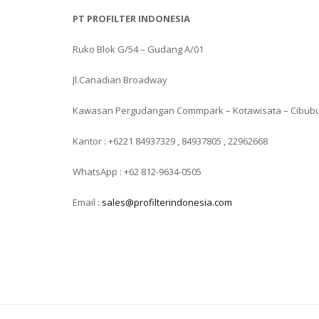
PT PROFILTER INDONESIA
Ruko Blok G/54 – Gudang A/01
Jl.Canadian Broadway
Kawasan Pergudangan Commpark – Kotawisata – Cibub
Kantor : +6221 84937329 , 84937805 , 22962668
WhatsApp : +62 812-9634-0505
Email :
sales@profilterindonesia.com