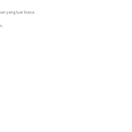
han yang luar biasa.
n.