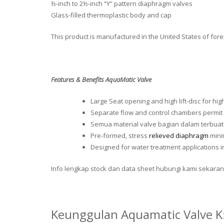
½-inch to 2½-inch “Y” pattern diaphragm valves
Glass-filled thermoplastic body and cap
This product is manufactured in the United States of for
Features & Benefits AquaMatic Valve
Large Seat opening and high lift-disc for hig
Separate flow and control chambers permit p
Semua material valve bagian dalam terbuat
Pre-formed, stress
relieved diaphragm
mini
Designed for water treatment applications i
Info lengkap stock dan data sheet hubungi kami sekaran
Keunggulan Aquamatic Valve 