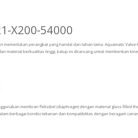
21-X200-54000
tri memerlukan perangkat yang handal dan tahan lama. Aquamatic Valve K
 material berkualitas tinggi, katup ini dirancang untuk memberikan kiner
E
gunakan membran fleksibel (diaphragm) dengan material glass‑filled ther
m berbagai kondisi tekanan dan kompatibilitas dengan beragam cairan, t