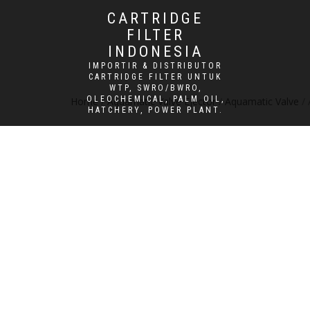
CARTRIDGE
FILTER
INDONESIA
IMPORTIR & DISTRIBUTOR
CARTRIDGE FILTER UNTUK
WTP, SWRO/BWRO,
OLEOCHEMICAL, PALM OIL,
Home
/
Aquamatic Valve Ejector
/
Aquamatic Valve
/ 
HATCHERY, POWER PLANT.