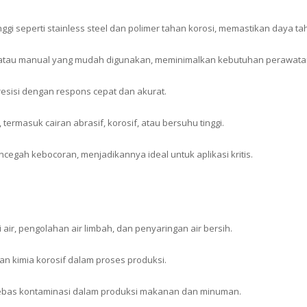
inggi seperti stainless steel dan polimer tahan korosi, memastikan daya ta
k atau manual yang mudah digunakan, meminimalkan kebutuhan perawata
resisi dengan respons cepat dan akurat.
 termasuk cairan abrasif, korosif, atau bersuhu tinggi.
cegah kebocoran, menjadikannya ideal untuk aplikasi kritis.
 air, pengolahan air limbah, dan penyaringan air bersih.
an kimia korosif dalam proses produksi.
bebas kontaminasi dalam produksi makanan dan minuman.