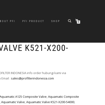
BOUT PFI
PFI PRODUCT
SHOP
0
VALVE K521-X200-
FILTER INDONESIA info order hubungi kami via
 Email :
sales@profilterindonesia.com
Aquamatic A125 Composite Valve
,
Aquamatic Composite
,
Aquamatic Valve
,
Aquamatic Valve K521-X200-54000
,