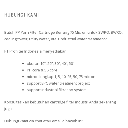
HUBUNGI KAMI
Butuh PP Yarn Filter Cartridge Benang 75 Micron untuk SWRO, BWRO,
cooling tower, utility water, atau industrial water treatment?
PT Profilter Indonesia menyediakan:
ukuran 10”, 20”, 30”, 40”, 50”
PP core & SS core
micron lengkap 1, 5, 10, 25, 50, 75 micron
support EPC water treatment project
support industrial filtration system
Konsultasikan kebutuhan cartridge filter industri Anda sekarang
juga.
Hubungi kami via chat atau email dibawah ini: