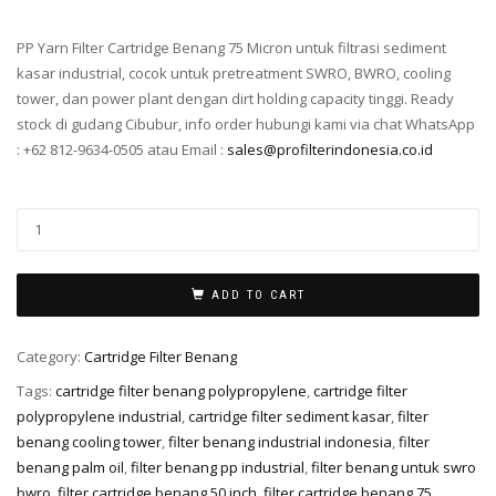
PP Yarn Filter Cartridge Benang 75 Micron untuk filtrasi sediment
kasar industrial, cocok untuk pretreatment SWRO, BWRO, cooling
tower, dan power plant dengan dirt holding capacity tinggi. Ready
stock di gudang Cibubur, info order hubungi kami via chat WhatsApp
: +62 812-9634-0505 atau Email :
sales@profilterindonesia.co.id
ADD TO CART
Category:
Cartridge Filter Benang
Tags:
cartridge filter benang polypropylene
,
cartridge filter
polypropylene industrial
,
cartridge filter sediment kasar
,
filter
benang cooling tower
,
filter benang industrial indonesia
,
filter
benang palm oil
,
filter benang pp industrial
,
filter benang untuk swro
bwro
,
filter cartridge benang 50 inch
,
filter cartridge benang 75