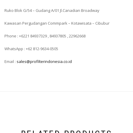
Ruko Blok G/54 – Gudang A/01 Jl.Canadian Broadway
Kawasan Pergudangan Commpark – Kotawisata – Cibubur
Phone : +6221 84937329 , 84937805 , 22962668
WhatsApp : +62 812-9634-0505
Email :
sales@profilterindonesia.co.id