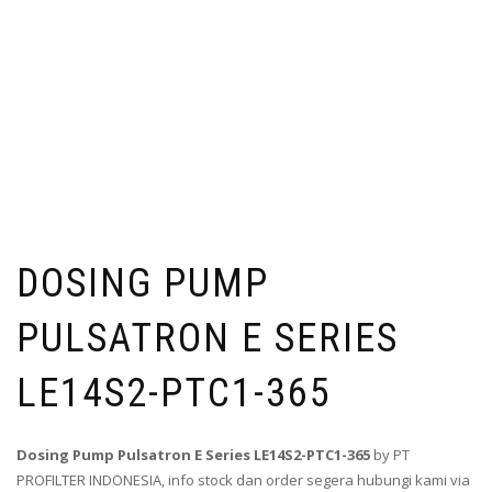
DOSING PUMP
PULSATRON E SERIES
LE14S2-PTC1-365
Dosing Pump Pulsatron E Series LE14S2-PTC1-365
by PT
PROFILTER INDONESIA, info stock dan order segera hubungi kami via