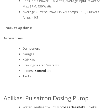
Peak Input Power: 300 Watts, Average Input Power At
Max SPM: 130 Watts
Average Current Draw: 115 VAC: Amps – 1.0, 230 VAC:
Amps – 0.5
Product Options:
Accessories:
Dampeners
Gauges
KOP Kits
Pre-Engineered Systems
Process
Controllers
Tanks
Aplikasi Pulsatron Dosing Pump
Water Treatment – untuk
proses desinfeksi
, injeksi