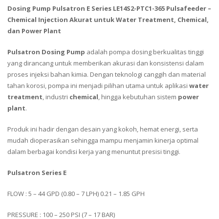
Dosing Pump Pulsatron E Series LE14S2-PTC1-365 Pulsafeeder –
Chemical Injection Akurat untuk Water Treatment, Chemical,
dan Power Plant
Pulsatron Dosing Pump
adalah pompa dosing berkualitas tinggi
yang dirancang untuk memberikan akurasi dan konsistensi dalam
proses injeksi bahan kimia. Dengan teknologi canggih dan material
tahan korosi, pompa ini menjadi pilihan utama untuk aplikasi
water
treatment
, industri
chemical
, hingga kebutuhan sistem
power
plant
.
Produk ini hadir dengan desain yang kokoh, hemat energi, serta
mudah dioperasikan sehingga mampu menjamin kinerja optimal
dalam berbagai kondisi kerja yang menuntut presisi tinggi.
Pulsatron Series E
FLOW : 5 – 44 GPD (0.80 – 7 LPH) 0.21 – 1.85 GPH
PRESSURE : 100 – 250 PSI (7 – 17 BAR)