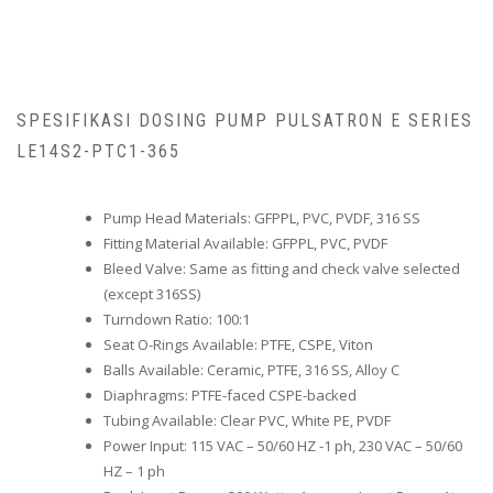
SPESIFIKASI DOSING PUMP PULSATRON E SERIES
LE14S2-PTC1-365
Pump Head Materials: GFPPL, PVC, PVDF, 316 SS
Fitting Material Available: GFPPL, PVC, PVDF
Bleed Valve: Same as fitting and check valve selected
(except 316SS)
Turndown Ratio: 100:1
Seat O-Rings Available: PTFE, CSPE, Viton
Balls Available: Ceramic, PTFE, 316 SS, Alloy C
Diaphragms: PTFE-faced CSPE-backed
Tubing Available: Clear PVC, White PE, PVDF
Power Input: 115 VAC – 50/60 HZ -1 ph, 230 VAC – 50/60
HZ – 1 ph