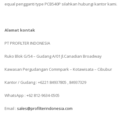
equal pengganti type PCB540P silahkan hubungi kantor kami.
Alamat kontak
PT PROFILTER INDONESIA
Ruko Blok G/54 – Gudang A/01 Jl.Canadian Broadway
Kawasan Pergudangan Commpark – Kotawisata – Cibubur
Kantor / Gudang : +6221 84937805 , 84937329
WhatsApp : +62 812-9634-0505
Email :
sales@profilterindonesia.com